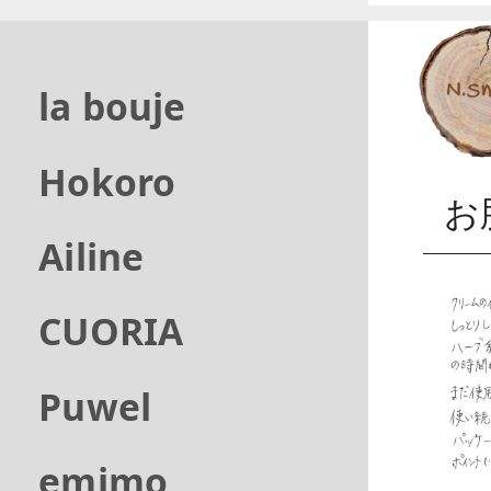
la bouje
Hokoro
お
Ailine
CUORIA
Puwel
emimo